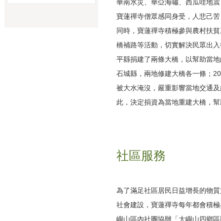
華南水災、華亞海嘯、西瓜哇地震
寶蓮禪寺僧眾感同身受，人悲己苦
同時，寶蓮禪寺積極參與農村扶貧
橋補路等活動，切實解決民眾出入
平縣捐建了兩條大橋，以幫助當地
石城縣，兩地修建大橋各一條；2
被大水淹沒，嚴重影響當地交通及
此，決定捐資為當地重建大橋，幫
社區服務
為了滿足社區居民日益增長的物質
社會建設，寶蓮禪寺每年都會積極
嶼山區內社團協辦「大嶼山四鄉區