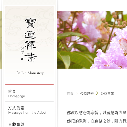
首頁
公益慈善
公益事業
佛教以慈悲為宗旨，以智慧為力量
佛陀的教誨，在自修之餘，隨力行