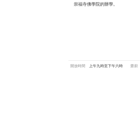
崇福寺佛學院的辦學。
開放時間
上午九時至下午六時
齋